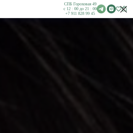
СПБ Гороховая 49
с 12 : 00 до 21 : 00
+7 911
828 99 45