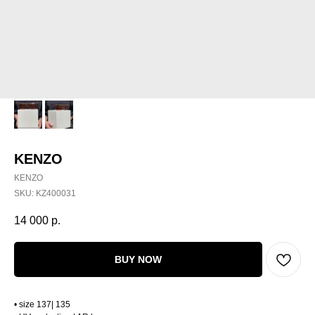
KENZO
KENZO
SKU:
KZ400031
14 000
р.
BUY NOW
• size 137| 135