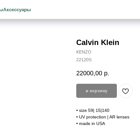
зы
Аксессуары
Calvin Klein
KENZO
22120S
22000,00
р.
в корзину
• size 59| 15|140
• UV protection | AR lenses
• made in USA